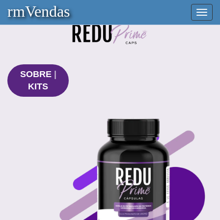
rmVendas
Mostr
/
Ocult
SOBRE
|
KITS