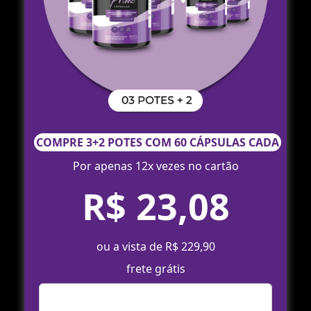
COMPRE 3+2 POTES COM 60 CÁPSULAS CADA
Por apenas 12x vezes no cartão
R$ 23,08
ou a vista de R$ 229,90
frete grátis
Comprar Agora