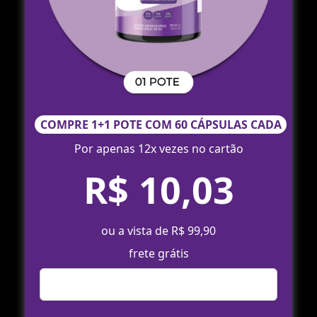
COMPRE 1+1 POTE COM 60 CÁPSULAS CADA
Por apenas 12x vezes no cartão
R$ 10,03
ou a vista de R$ 99,90
frete grátis
Comprar Agora